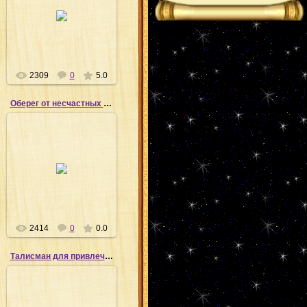
19.03.2011
Shiva
2309
0
5.0
Оберег от несчастных случаев
19.03.2011
Shiva
2414
0
0.0
Талисман для привлечения удачи
19.03.2011