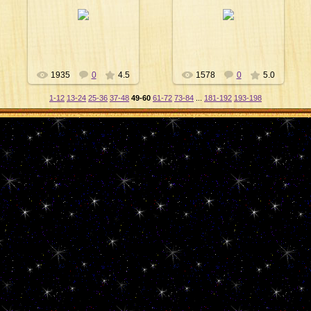
19.03.2011
19.03.2011
Shiva
Shiva
1935
0
4.5
1578
0
5.0
1-12
13-24
25-36
37-48
49-60
61-72
73-84
...
181-192
193-198