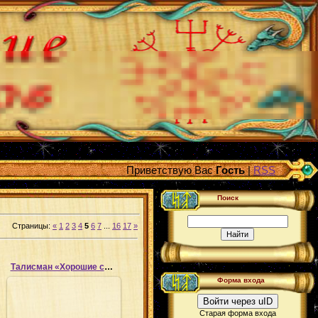
Приветствую Вас
Гость
|
RSS
Поиск
Страницы
:
«
1
2
3
4
5
6
7
...
16
17
»
Талисман «Хорошие сны»
Форма входа
Войти через uID
Старая форма входа