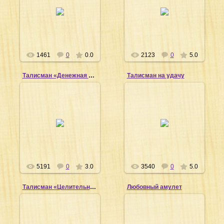
19.03.2011
19.03.2011
Shiva
Shiva
1461
0
0.0
2123
0
5.0
Талисман «Денежная руна»
Талисман на удачу
19.03.2011
19.03.2011
Shiva
Shiva
5191
0
3.0
3540
0
5.0
Талисман «Целительные руны»
Любовный амулет