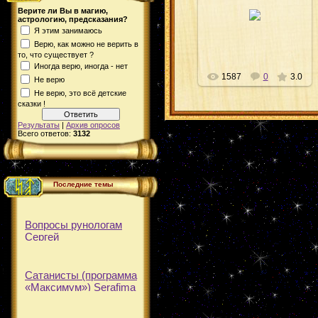
19.03.2011
Верите ли Вы в магию,
астрологию, предсказания?
Shiva
Я этим занимаюсь
Верю, как можно не верить в
то, что существует ?
Иногда верю, иногда - нет
1587
0
3.0
Не верю
Не верю, это всё детские
сказки !
Результаты
|
Архив опросов
Всего ответов:
3132
Последние темы
Вопросы рунологам
Сергей
Сатанисты (программа
«Максимум»)
Serafima