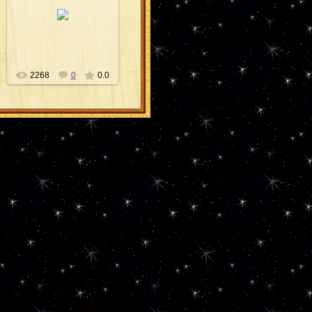
GIBU AUJA
Shiva
2268
0
0.0