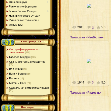
19.03.2011
Описание рун
Рунические формулы
Shiva
Боги и Богини Севера
Напишите слово рунами
Рунические талисманы
Форум №2
2015
0
5.0
Талисман «Изобилие»
Категории раздела
Фотографии рунических
талисманов
[198]
Галерея биндрун
19.03.2011
[965]
Сканы листов манускриптов
Shiva
[68]
Валькирии
[18]
Боги и Богини
[56]
Викинги
[19]
1944
0
5.0
Мифы и Саги
[29]
Сакральная символика Нордов
[27]
Талисман «Радость»
Наш опрос