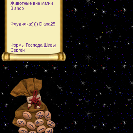
Животные вне магии
Bishop
Флудилка:))))
Diana25
Формы Господа Шивы
Сергей