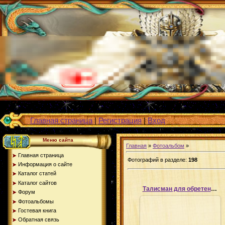
Главная страница
|
Регистрация
|
Вход
Меню сайта
Главная
»
Фотоальбом
»
Главная страница
Фотографий в разделе
:
198
Информация о сайте
Каталог статей
Каталог сайтов
Талисман для обретения силы
Форум
Фотоальбомы
Гостевая книга
Обратная связь