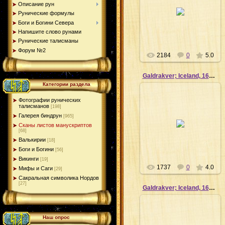
02.04.2012
Описание рун
Рунические формулы
Сергей
Боги и Богини Севера
Напишите слово рунами
Рунические талисманы
Форум №2
2184
0
5.0
Galdrakver; Iceland, 1670_12
Категории раздела
Фотографии рунических
талисманов
[198]
Галерея биндрун
02.04.2012
[965]
Сканы листов манускриптов
Сергей
[68]
Валькирии
[18]
Боги и Богини
[56]
Викинги
[19]
1737
0
4.0
Мифы и Саги
[29]
Сакральная символика Нордов
[27]
Galdrakver; Iceland, 1670_8
Наш опрос