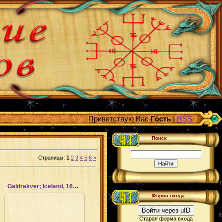
Приветствую Вас
Гость
|
RSS
Поиск
Страницы
:
1
2
3
4
5
6
»
Galdrakver; Iceland, 1670_13
Форма входа
Войти через uID
Старая форма входа