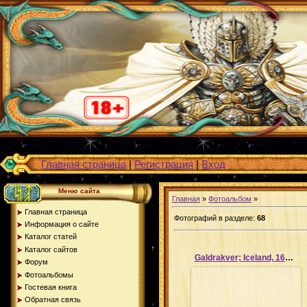
Главная страница
|
Регистрация
|
Вход
Меню сайта
Главная
»
Фотоальбом
»
Главная страница
Фотографий в разделе
:
68
Информация о сайте
Каталог статей
Каталог сайтов
Galdrakver; Iceland, 1670_16
Форум
Фотоальбомы
Гостевая книга
Обратная связь