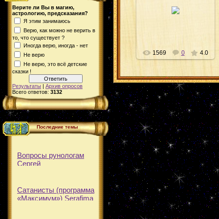
02.04.2012
Верите ли Вы в магию,
астрологию, предсказания?
Сергей
Я этим занимаюсь
Верю, как можно не верить в
то, что существует ?
Иногда верю, иногда - нет
1569
0
4.0
Не верю
Не верю, это всё детские
сказки !
Результаты
|
Архив опросов
Всего ответов:
3132
Последние темы
Вопросы рунологам
Сергей
Сатанисты (программа
«Максимум»)
Serafima