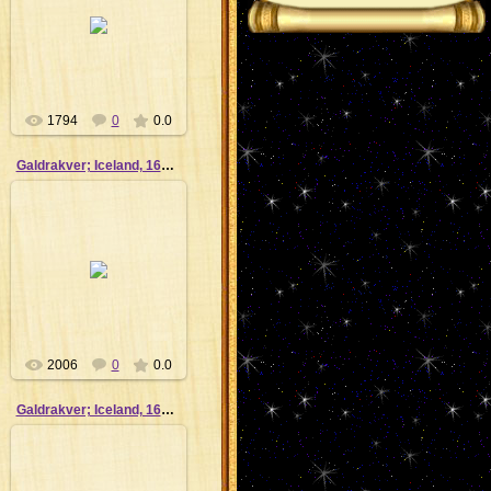
02.04.2012
Сергей
1794
0
0.0
Galdrakver; Iceland, 1670_9
02.04.2012
Сергей
2006
0
0.0
Galdrakver; Iceland, 1670_5