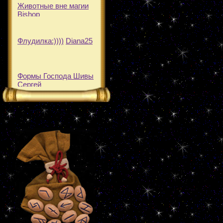
Животные вне магии
Bishop
Флудилка:))))
Diana25
Формы Господа Шивы
Сергей