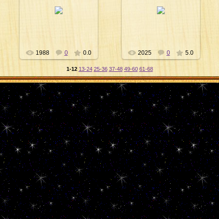
02.04.2012
02.04.2012
Сергей
Сергей
1988
0
0.0
2025
0
5.0
1-12
13-24
25-36
37-48
49-60
61-68